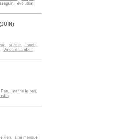
sseguin
,
évolution
JUIN)
rac
,
suisse
,
impots
,
,
Vincent Lambert
 Pen
,
marine le pen
,
castro
Le Pen
,
siné mensuel
,