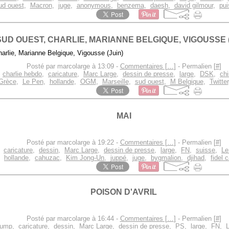
ud ouest
,
Macron
,
juge
,
anonymous
,
benzema
,
daesh
,
david gilmour
,
pui
SUD OUEST, CHARLIE, MARIANNE BELGIQUE, VIGOUSSE (
Posté par marcolarge à 13:09 -
Commentaires [
…
]
- Permalien [
#
]
,
charlie hebdo
,
caricature
,
Marc Large
,
dessin de presse
,
large
,
DSK
,
chi
Grèce
,
Le Pen
,
hollande
,
OGM
,
Marseille
,
sud ouest
,
M Belgique
,
Twitter
MAI
Posté par marcolarge à 19:22 -
Commentaires [
…
]
- Permalien [
#
]
,
caricature
,
dessin
,
Marc Large
,
dessin de presse
,
large
,
FN
,
suisse
,
Le
hollande
,
cahuzac
,
Kim Jong-Un
,
juppé
,
juge
,
bygmalion
,
djihad
,
fidel 
POISON D'AVRIL
Posté par marcolarge à 16:44 -
Commentaires [
…
]
- Permalien [
#
]
ump
,
caricature
,
dessin
,
Marc Large
,
dessin de presse
,
PS
,
large
,
FN
,