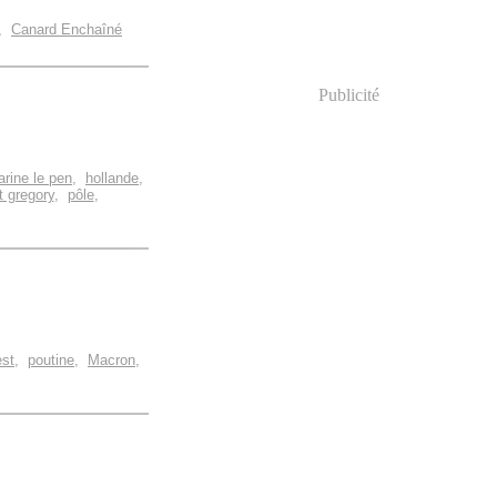
,
Canard Enchaîné
Publicité
rine le pen
,
hollande
,
t gregory
,
pôle
,
est
,
poutine
,
Macron
,