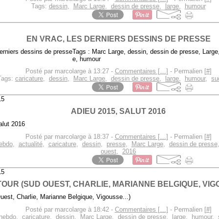
Tags:
dessin
,
Marc Large
,
dessin de presse
,
large
,
humour
EN VRAC, LES DERNIERS DESSINS DE PRESSE
Tags : Marc Large, dessin, dessin de presse, Large
e, humour
Posté par marcolarge à 13:27 -
Commentaires [
…
]
- Permalien [
#
]
Tags:
caricature
,
dessin
,
Marc Large
,
dessin de presse
,
large
,
humour
,
su
15
ADIEU 2015, SALUT 2016
Posté par marcolarge à 18:37 -
Commentaires [
…
]
- Permalien [
#
]
hebdo
,
actualité
,
caricature
,
dessin
,
presse
,
Marc Large
,
dessin de presse
ouest
,
2016
15
OUR (SUD OUEST, CHARLIE, MARIANNE BELGIQUE, VIGO
Posté par marcolarge à 18:42 -
Commentaires [
…
]
- Permalien [
#
]
 hebdo
,
caricature
,
dessin
,
Marc Large
,
dessin de presse
,
large
,
humour
,