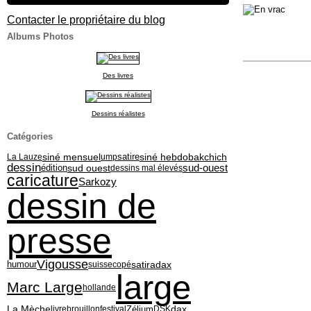
Contacter le propriétaire du blog
Albums Photos
Des livres
Dessins réalistes
Catégories
siné mensuel
siné hebdo
bakchich
La Lauze
ump
satire
dessin
édition
sud ouest
sud-ouest
dessins mal élevés
caricature
Sarkozy
dessin de
presse
Vigousse
satiradax
humour
suisse
copé
large
Marc Large
hollande
La Mèche
dax
Zélium
livre
brouillon
festival
DSK