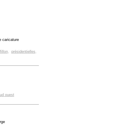
e caricature
fillon
,
présidentielles
,
ud ouest
rge