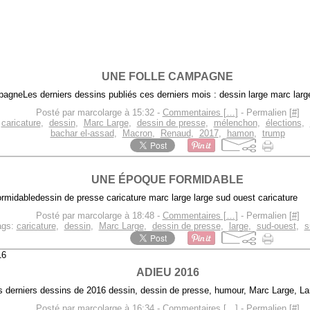
UNE FOLLE CAMPAGNE
Les derniers dessins publiés ces derniers mois : dessin large marc larg
Posté par marcolarge à 15:32 -
Commentaires [
…
]
- Permalien [
#
]
,
caricature
,
dessin
,
Marc Large
,
dessin de presse
,
mélenchon
,
élections
,
bachar el-assad
,
Macron
,
Renaud
,
2017
,
hamon
,
trump
UNE ÉPOQUE FORMIDABLE
dessin de presse caricature marc large large sud ouest caricature
Posté par marcolarge à 18:48 -
Commentaires [
…
]
- Permalien [
#
]
ags:
caricature
,
dessin
,
Marc Large
,
dessin de presse
,
large
,
sud-ouest
,
s
16
ADIEU 2016
s derniers dessins de 2016 dessin, dessin de presse, humour, Marc Large, La
Posté par marcolarge à 16:34 -
Commentaires [
…
]
- Permalien [
#
]