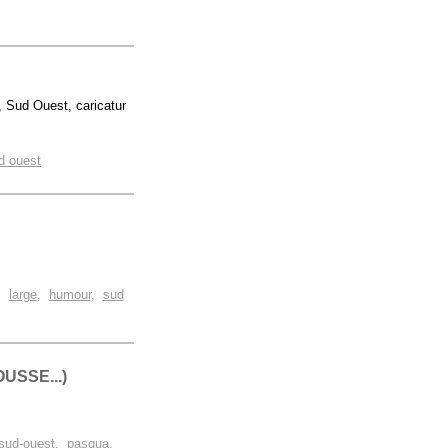
, Sud Ouest, caricatur
d ouest
,
large
,
humour
,
sud
USSE...)
sud-ouest
,
pasqua
,