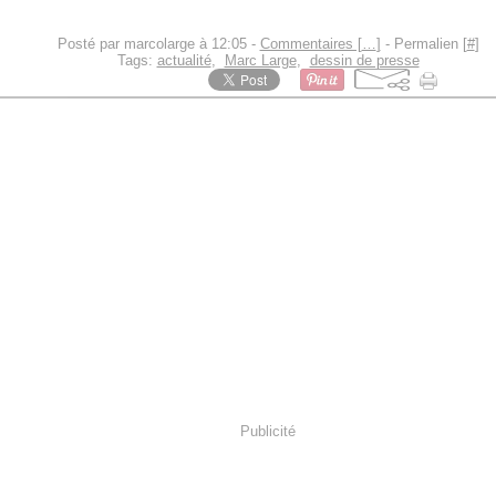
Posté par marcolarge à 12:05 -
Commentaires [
…
]
- Permalien [
#
]
Tags:
actualité
,
Marc Large
,
dessin de presse
Publicité