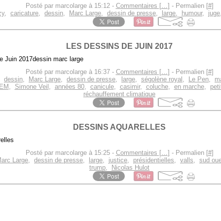
Posté par marcolarge à 15:12 -
Commentaires [
…
]
- Permalien [
#
]
zy
,
caricature
,
dessin
,
Marc Large
,
dessin de presse
,
large
,
humour
,
juge
LES DESSINS DE JUIN 2017
dessin marc large
Posté par marcolarge à 16:37 -
Commentaires [
…
]
- Permalien [
#
]
,
dessin
,
Marc Large
,
dessin de presse
,
large
,
ségolène royal
,
Le Pen
,
ma
EM
,
Simone Veil
,
années 80
,
canicule
,
casimir
,
coluche
,
en marche
,
peti
réchauffement climatique
DESSINS AQUARELLES
Posté par marcolarge à 15:25 -
Commentaires [
…
]
- Permalien [
#
]
arc Large
,
dessin de presse
,
large
,
justice
,
présidentielles
,
valls
,
sud ou
trump
,
Nicolas Hulot