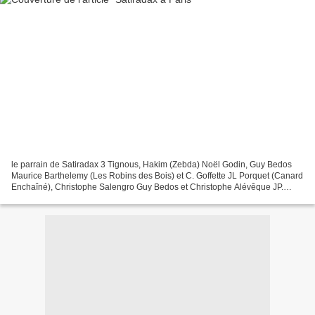
le parrain de Satiradax 3 Tignous, Hakim (Zebda) Noël Godin, Guy Bedos
Maurice Barthelemy (Les Robins des Bois) et C. Goffette JL Porquet (Canard
Enchaîné), Christophe Salengro Guy Bedos et Christophe Alévêque JP.
Mocky Gros, Margerin, Frémion, Hakim...