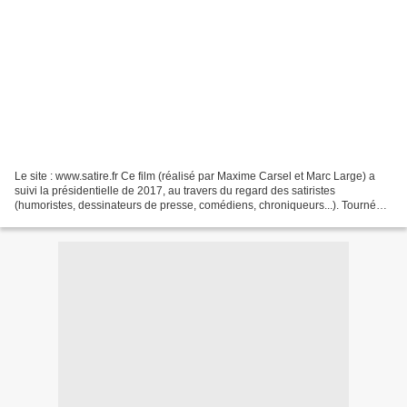
Le site : www.satire.fr Ce film (réalisé par Maxime Carsel et Marc Large) a
suivi la présidentielle de 2017, au travers du regard des satiristes
(humoristes, dessinateurs de presse, comédiens, chroniqueurs...). Tourné
entre décembre 2016 et mai 2017,...