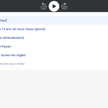
 DayZ
 a 13 ans (et vous l'avez ignoré)
e (littéralement)
im Rayan
 toutes les règles
s les jeux vidéo
us choquant de Rockstar ? - Le scandale BULLY
e plus moche de Steam
du RÊVE tourne au CAUCHEMAR
pendant 8 heures
it… à tort