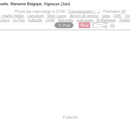
Posté par marcolarge à 13:09 -
Commentaires [
…
]
- Permalien [
#
]
,
charlie hebdo
,
caricature
,
Marc Large
,
dessin de presse
,
large
,
DSK
,
chi
Grèce
,
Le Pen
,
hollande
,
OGM
,
Marseille
,
sud ouest
,
M Belgique
,
Twitter
Publicité