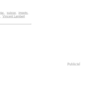
rac
,
suisse
,
impots
,
,
Vincent Lambert
Publicité