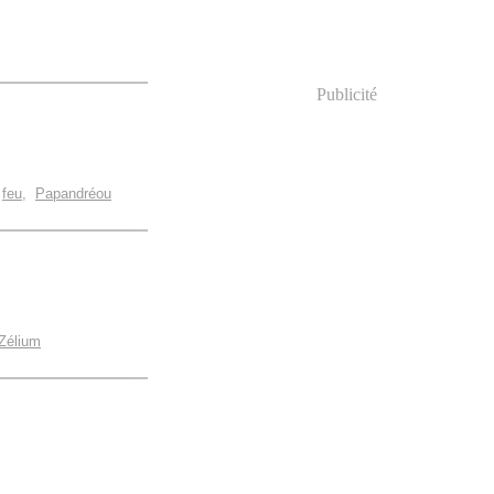
Publicité
,
feu
,
Papandréou
Zélium