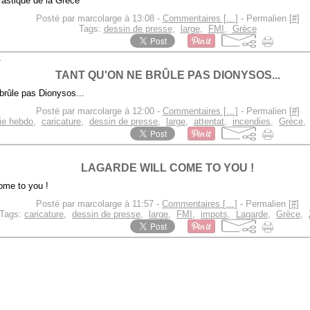
Posté par marcolarge à 13:08 -
Commentaires [
…
]
- Permalien [
#
]
Tags:
dessin de presse
,
large
,
FMI
,
Grèce
1
TANT QU'ON NE BRÛLE PAS DIONYSOS...
Posté par marcolarge à 12:00 -
Commentaires [
…
]
- Permalien [
#
]
lie hebdo
,
caricature
,
dessin de presse
,
large
,
attentat
,
incendies
,
Grèce
LAGARDE WILL COME TO YOU !
Posté par marcolarge à 11:57 -
Commentaires [
…
]
- Permalien [
#
]
Tags:
caricature
,
dessin de presse
,
large
,
FMI
,
impots
,
Lagarde
,
Grèce
,