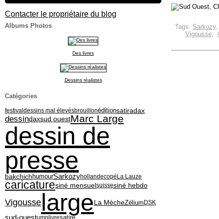
Contacter le propriétaire du blog
Albums Photos
Tags:
Sarkozy
Vigousse
,
Des livres
Dessins réalistes
Catégories
édition
satiradax
festival
dessins mal élevés
brouillon
Marc Large
dessin
dax
sud ouest
dessin de
presse
Sarkozy
bakchich
humour
hollande
copé
La Lauze
caricature
siné mensuel
siné hebdo
suisse
large
Vigousse
La Mèche
Zélium
DSK
sud-ouest
ump
livre
satire