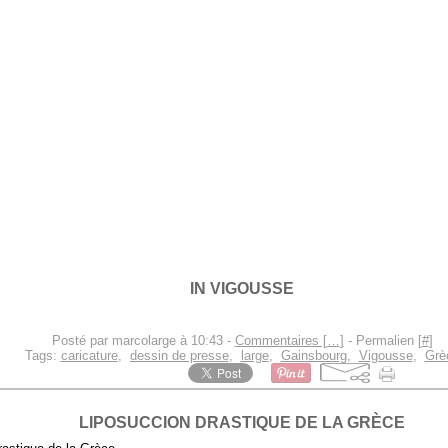
IN VIGOUSSE
Posté par marcolarge à 10:43 -
Commentaires [
…
]
- Permalien [
#
]
Tags:
caricature
,
dessin de presse
,
large
,
Gainsbourg
,
Vigousse
,
Grè
LIPOSUCCION DRASTIQUE DE LA GRÈCE