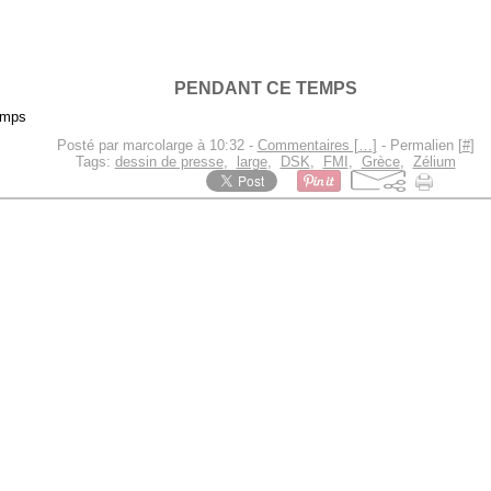
PENDANT CE TEMPS
Posté par marcolarge à 10:32 -
Commentaires [
…
]
- Permalien [
#
]
Tags:
dessin de presse
,
large
,
DSK
,
FMI
,
Grèce
,
Zélium