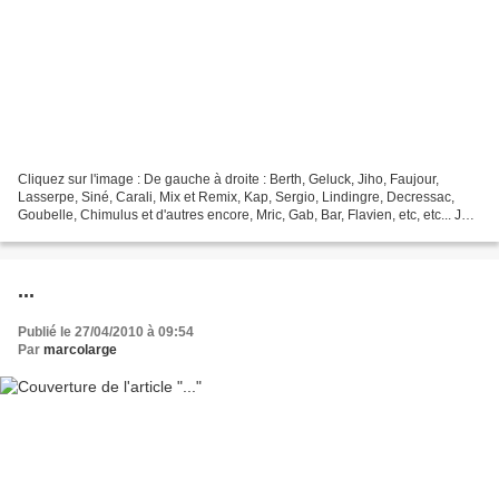
Cliquez sur l'image : De gauche à droite : Berth, Geluck, Jiho, Faujour,
Lasserpe, Siné, Carali, Mix et Remix, Kap, Sergio, Lindingre, Decressac,
Goubelle, Chimulus et d'autres encore, Mric, Gab, Bar, Flavien, etc, etc... Je
n'ai pas pu dessiner tout...
...
Publié le 27/04/2010 à 09:54
Par
marcolarge