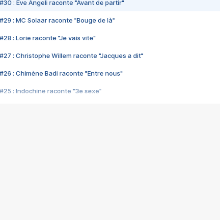
#30 : Eve Angeli raconte "Avant de partir"
#29 : MC Solaar raconte "Bouge de là"
28 : Lorie raconte "Je vais vite"
#27 : Christophe Willem raconte "Jacques a dit"
#26 : Chimène Badi raconte "Entre nous"
#25 : Indochine raconte "3e sexe"
#24 : Zaho raconte "C'est chelou"
#23 : Patrick Bruel raconte "Au café des délices"
#22 : Kyo raconte "Le chemin"
#21 : Nolwenn Leroy raconte "Cassé"
#20 : Patrick Hernandez raconte "Born to be alive"
#19 : Lorie raconte "Près de moi"
#18 : Michael Jones raconte "A nos actes manqués" (avec Jean-Jacque