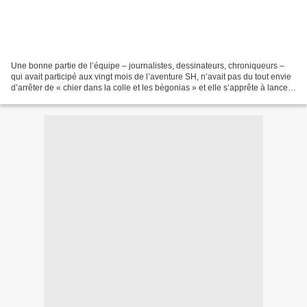
Une bonne partie de l’équipe – journalistes, dessinateurs, chroniqueurs –
qui avait participé aux vingt mois de l’aventure SH, n’avait pas du tout envie
d’arrêter de « chier dans la colle et les bégonias » et elle s’apprête à lancer
début septembre un...