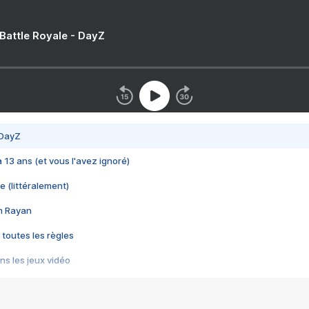
 Battle Royale - DayZ
 DayZ
 a 13 ans (et vous l'avez ignoré)
e (littéralement)
im Rayan
 toutes les règles
s les jeux vidéo
us choquant de Rockstar ? - Le scandale BULLY