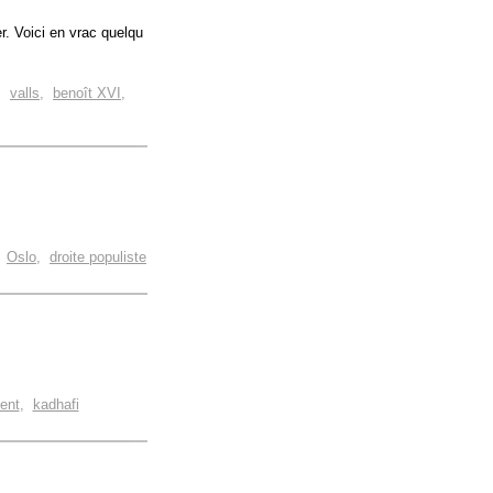
. Voici en vrac quelqu
,
valls
,
benoît XVI
,
,
Oslo
,
droite populiste
ent
,
kadhafi