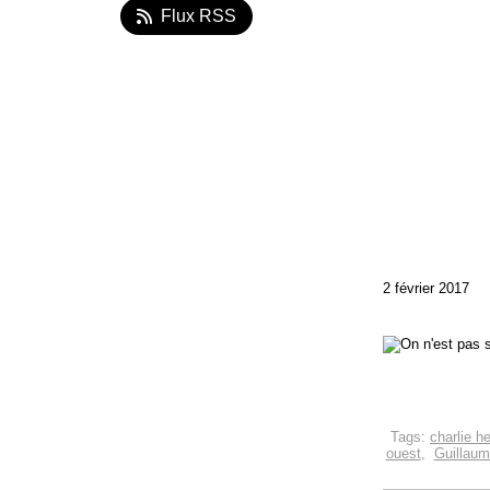
Flux RSS
2 février 2017
Tags:
charlie h
ouest
,
Guillaum