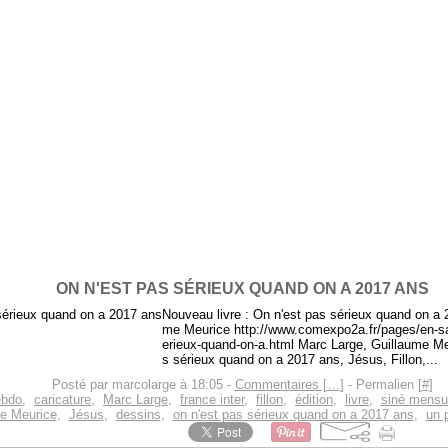
ON N'EST PAS SÉRIEUX QUAND ON A 2017 ANS
Nouveau livre : On n'est pas sérieux quand on a
me Meurice http://www.comexpo2a.fr/pages/en-sa
erieux-quand-on-a.html Marc Large, Guillaume Meur
s sérieux quand on a 2017 ans, Jésus, Fillon,...
Posté par marcolarge à 18:05 -
Commentaires [
…
]
- Permalien [
#
]
ebdo
,
caricature
,
Marc Large
,
france inter
,
fillon
,
édition
,
livre
,
siné mensu
e Meurice
,
Jésus
,
dessins
,
on n'est pas sérieux quand on a 2017 ans
,
un p