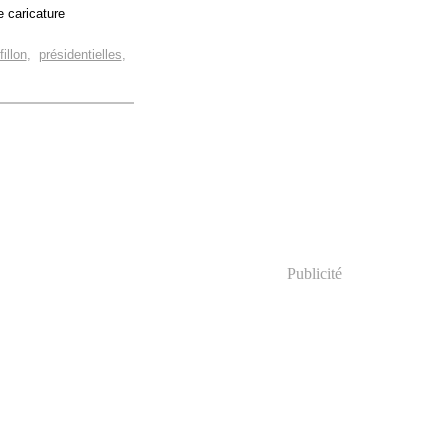
e caricature
fillon
,
présidentielles
,
Publicité