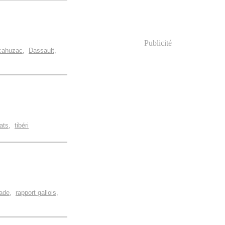
Publicité
cahuzac
,
Dassault
,
tats
,
tibéri
ade
,
rapport gallois
,