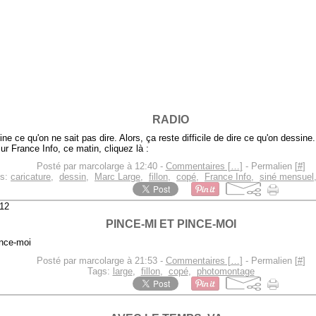
RADIO
ne ce qu'on ne sait pas dire. Alors, ça reste difficile de dire ce qu'on dessin
sur France Info, ce matin, cliquez là :
Posté par marcolarge à 12:40 -
Commentaires [
…
]
- Permalien [
#
]
gs:
caricature
,
dessin
,
Marc Large
,
fillon
,
copé
,
France Info
,
siné mensuel
12
PINCE-MI ET PINCE-MOI
Posté par marcolarge à 21:53 -
Commentaires [
…
]
- Permalien [
#
]
Tags:
large
,
fillon
,
copé
,
photomontage