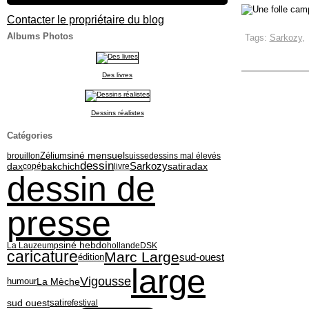
Contacter le propriétaire du blog
Albums Photos
Tags:
Sarkozy
Des livres
Dessins réalistes
Catégories
siné mensuel
Zélium
brouillon
suisse
dessins mal élevés
dessin
Sarkozy
dax
bakchich
satiradax
copé
livre
dessin de
presse
siné hebdo
La Lauze
ump
hollande
DSK
caricature
Marc Large
édition
sud-ouest
large
Vigousse
La Mèche
humour
sud ouest
satire
festival