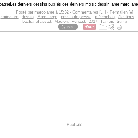
Les derniers dessins publiés ces derniers mois : dessin large marc larg
Posté par marcolarge à 15:32 -
Commentaires [
…
]
- Permalien [
#
]
,
caricature
,
dessin
,
Marc Large
,
dessin de presse
,
mélenchon
,
élections
,
bachar el-assad
,
Macron
,
Renaud
,
2017
,
hamon
,
trump
Publicité