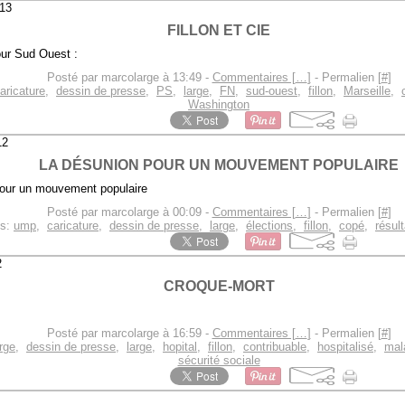
13
FILLON ET CIE
ur Sud Ouest :
Posté par marcolarge à 13:49 -
Commentaires [
…
]
- Permalien [
#
]
aricature
,
dessin de presse
,
PS
,
large
,
FN
,
sud-ouest
,
fillon
,
Marseille
,
Washington
12
LA DÉSUNION POUR UN MOUVEMENT POPULAIRE
Posté par marcolarge à 00:09 -
Commentaires [
…
]
- Permalien [
#
]
gs:
ump
,
caricature
,
dessin de presse
,
large
,
élections
,
fillon
,
copé
,
résul
2
CROQUE-MORT
Posté par marcolarge à 16:59 -
Commentaires [
…
]
- Permalien [
#
]
rge
,
dessin de presse
,
large
,
hopital
,
fillon
,
contribuable
,
hospitalisé
,
mal
sécurité sociale