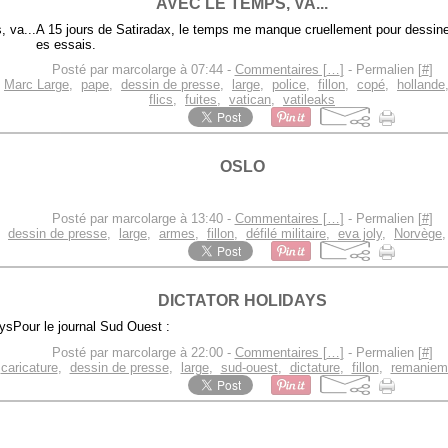
AVEC LE TEMPS, VA...
A 15 jours de Satiradax, le temps me manque cruellement pour dessiner
es essais.
Posté par marcolarge à 07:44 -
Commentaires [
…
]
- Permalien [
#
]
,
Marc Large
,
pape
,
dessin de presse
,
large
,
police
,
fillon
,
copé
,
hollande
flics
,
fuites
,
vatican
,
vatileaks
OSLO
Posté par marcolarge à 13:40 -
Commentaires [
…
]
- Permalien [
#
]
,
dessin de presse
,
large
,
armes
,
fillon
,
défilé militaire
,
eva joly
,
Norvège
DICTATOR HOLIDAYS
Pour le journal Sud Ouest :
Posté par marcolarge à 22:00 -
Commentaires [
…
]
- Permalien [
#
]
:
caricature
,
dessin de presse
,
large
,
sud-ouest
,
dictature
,
fillon
,
remaniem