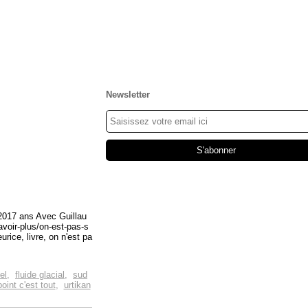
Newsletter
 2017 ans Avec Guillau
voir-plus/on-est-pas-s
ice, livre, on n'est pa
el
,
fluide glacial
,
sud
oint c'est tout
,
urtikan