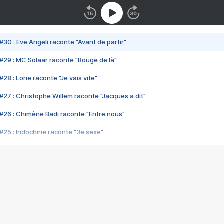
#30 : Eve Angeli raconte "Avant de partir"
#29 : MC Solaar raconte "Bouge de là"
28 : Lorie raconte "Je vais vite"
#27 : Christophe Willem raconte "Jacques a dit"
#26 : Chimène Badi raconte "Entre nous"
#25 : Indochine raconte "3e sexe"
#24 : Zaho raconte "C'est chelou"
#23 : Patrick Bruel raconte "Au café des délices"
#22 : Kyo raconte "Le chemin"
#21 : Nolwenn Leroy raconte "Cassé"
#20 : Patrick Hernandez raconte "Born to be alive"