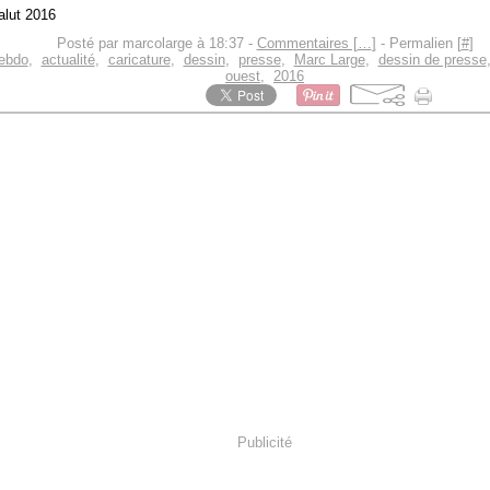
Posté par marcolarge à 18:37 -
Commentaires [
…
]
- Permalien [
#
]
hebdo
,
actualité
,
caricature
,
dessin
,
presse
,
Marc Large
,
dessin de presse
ouest
,
2016
Publicité