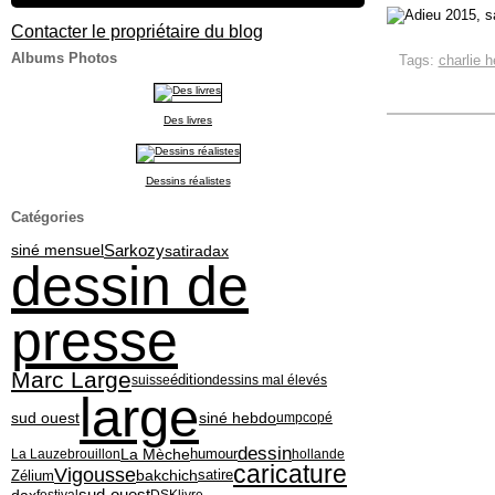
Contacter le propriétaire du blog
Albums Photos
Tags:
charlie 
Des livres
Dessins réalistes
Catégories
siné mensuel
Sarkozy
satiradax
dessin de
presse
Marc Large
édition
suisse
dessins mal élevés
large
siné hebdo
sud ouest
ump
copé
dessin
La Mèche
La Lauze
brouillon
humour
hollande
caricature
Vigousse
bakchich
Zélium
satire