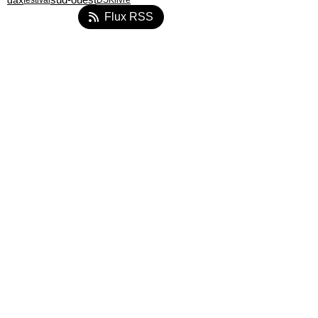
dax
sud-ouest
festival
DSK
livre
Flux RSS