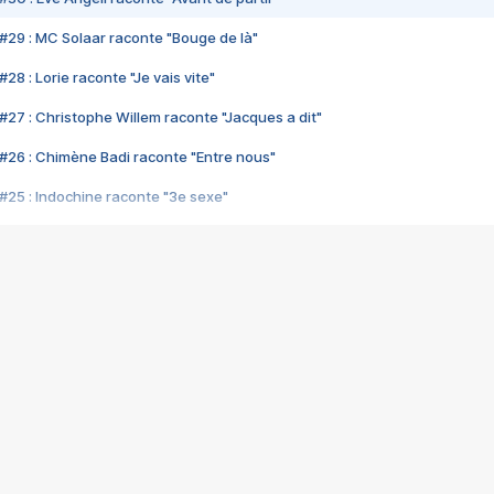
#29 : MC Solaar raconte "Bouge de là"
28 : Lorie raconte "Je vais vite"
#27 : Christophe Willem raconte "Jacques a dit"
#26 : Chimène Badi raconte "Entre nous"
#25 : Indochine raconte "3e sexe"
#24 : Zaho raconte "C'est chelou"
#23 : Patrick Bruel raconte "Au café des délices"
#22 : Kyo raconte "Le chemin"
#21 : Nolwenn Leroy raconte "Cassé"
#20 : Patrick Hernandez raconte "Born to be alive"
#19 : Lorie raconte "Près de moi"
#18 : Michael Jones raconte "A nos actes manqués" (avec Jean-Jacque