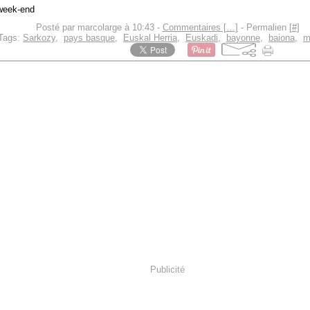
Posté par marcolarge à 10:43 -
Commentaires [
…
]
- Permalien [
#
]
Tags:
Sarkozy
,
pays basque
,
Euskal Herria
,
Euskadi
,
bayonne
,
baiona
,
m
Publicité