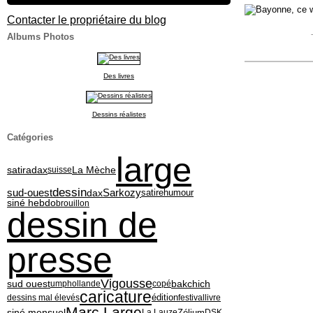
Contacter le propriétaire du blog
Albums Photos
Des livres
Dessins réalistes
Catégories
large
satiradax
La Mèche
suisse
dessin
Sarkozy
sud-ouest
dax
satire
humour
siné hebdo
brouillon
dessin de
presse
Vigousse
sud ouest
bakchich
ump
hollande
copé
caricature
édition
dessins mal élevés
festival
livre
Marc Large
siné mensuel
Zélium
La Lauze
DSK