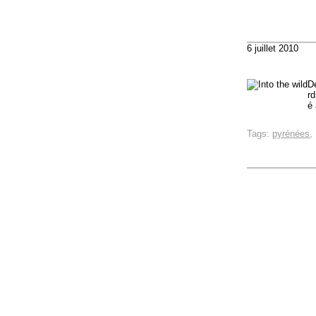
6 juillet 2010
De
rd
é 
Tags:
pyrénées