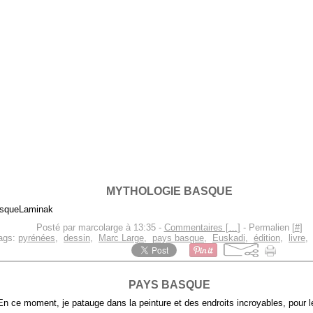
MYTHOLOGIE BASQUE
Laminak
Posté par marcolarge à 13:35 -
Commentaires [
…
]
- Permalien [
#
]
ags:
pyrénées
,
dessin
,
Marc Large
,
pays basque
,
Euskadi
,
édition
,
livre
PAYS BASQUE
En ce moment, je patauge dans la peinture et des endroits incroyables, pour le