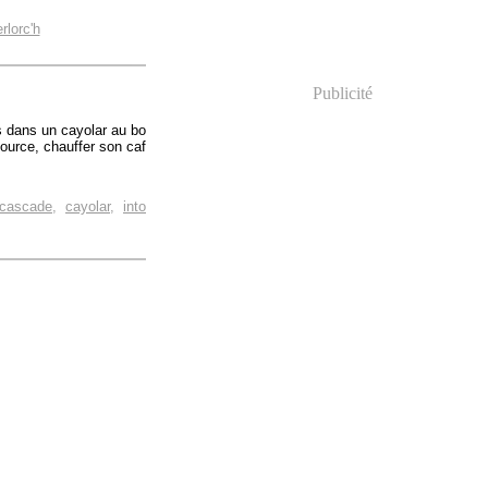
rlorc'h
Publicité
ts dans un cayolar au bo
source, chauffer son caf
cascade
,
cayolar
,
into