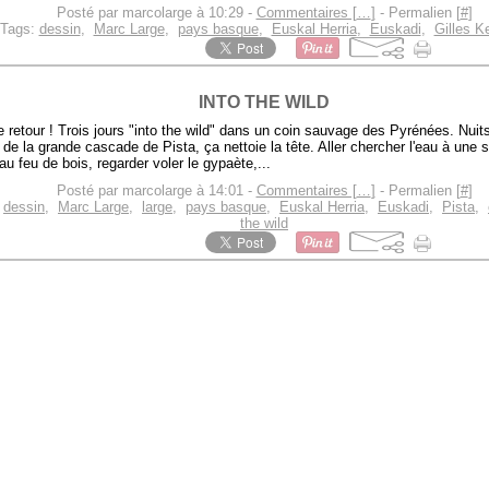
Posté par marcolarge à 10:29 -
Commentaires [
…
]
- Permalien [
#
]
Tags:
dessin
,
Marc Large
,
pays basque
,
Euskal Herria
,
Euskadi
,
Gilles Ke
INTO THE WILD
 retour ! Trois jours "into the wild" dans un coin sauvage des Pyrénées. Nui
 de la grande cascade de Pista, ça nettoie la tête. Aller chercher l'eau à une 
au feu de bois, regarder voler le gypaète,...
Posté par marcolarge à 14:01 -
Commentaires [
…
]
- Permalien [
#
]
,
dessin
,
Marc Large
,
large
,
pays basque
,
Euskal Herria
,
Euskadi
,
Pista
,
the wild