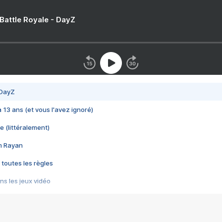
 Battle Royale - DayZ
 DayZ
 a 13 ans (et vous l'avez ignoré)
e (littéralement)
im Rayan
 toutes les règles
s les jeux vidéo
us choquant de Rockstar ? - Le scandale BULLY
e plus moche de Steam