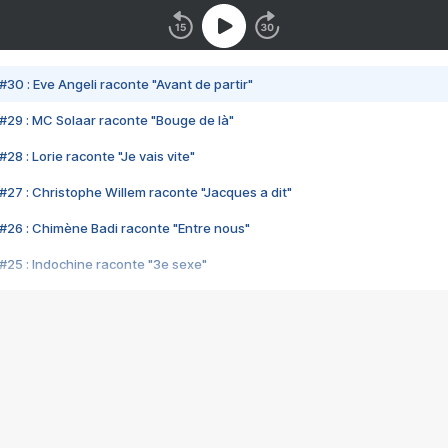
#30 : Eve Angeli raconte "Avant de partir"
#29 : MC Solaar raconte "Bouge de là"
28 : Lorie raconte "Je vais vite"
#27 : Christophe Willem raconte "Jacques a dit"
#26 : Chimène Badi raconte "Entre nous"
#25 : Indochine raconte "3e sexe"
#24 : Zaho raconte "C'est chelou"
#23 : Patrick Bruel raconte "Au café des délices"
#22 : Kyo raconte "Le chemin"
#21 : Nolwenn Leroy raconte "Cassé"
#20 : Patrick Hernandez raconte "Born to be alive"