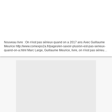
Nouveau livre : On n'est pas sérieux quand on a 2017 ans Avec Guillaume
Meurice http://www.comexpo2a.fr/pages/en-savoir-plus/on-est-pas-serieux-
quand-on-a.html Marc Large, Guillaume Meurice, livre, on n'est pas sérieux
quand on a 2017 ans, Jésus, Fillon,...