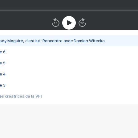
bey Maguire, c'est lui ! Rencontre avec Damien Witecka
e 6
e 5
e 4
e 3
s créatrices de la VF !
e 2
e 1
e Mektoub My Love arrive enfin ! Rencontre avec Shaïn Boumedine et Sal