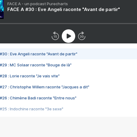
FACE A - un podcast Purecharts
FACE A #30 : Eve Angeli raconte "Avant de partir"
#30 : Eve Angeli raconte "Avant de partir"
#29 : MC Solaar raconte "Bouge de là"
28 : Lorie raconte "Je vais vite"
#27 : Christophe Willem raconte "Jacques a dit"
#26 : Chimène Badi raconte "Entre nous"
#25 : Indochine raconte "3e sexe"
#24 : Zaho raconte "C'est chelou"
#23 : Patrick Bruel raconte "Au café des délices"