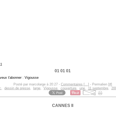
11
01 01 01
 veux t'abonner : Vigousse
Posté par marcolarge à 20:27 -
Commentaires [
…
]
- Permalien [
#
]
c
,
dessin de presse
,
large
,
Vigousse
,
couverture
,
une
,
11 septembre
,
20
CANNES II