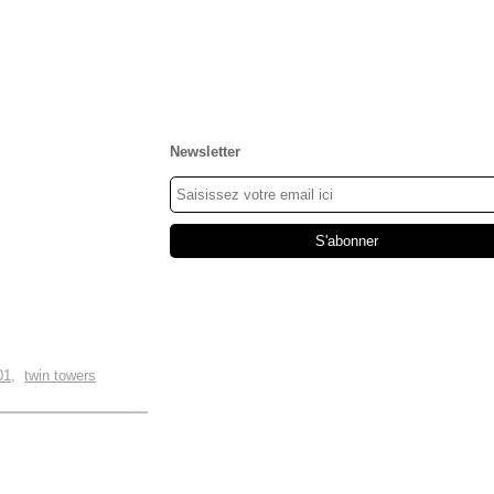
Newsletter
01
,
twin towers