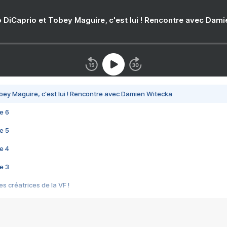
 DiCaprio et Tobey Maguire, c'est lui ! Rencontre avec Dam
bey Maguire, c'est lui ! Rencontre avec Damien Witecka
e 6
e 5
e 4
e 3
s créatrices de la VF !
e 2
e 1