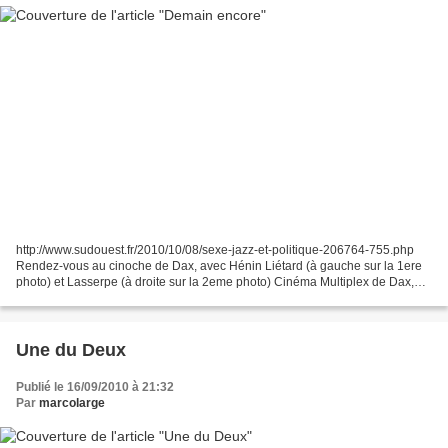
http://www.sudouest.fr/2010/10/08/sexe-jazz-et-politique-206764-755.php
Rendez-vous au cinoche de Dax, avec Hénin Liétard (à gauche sur la 1ere
photo) et Lasserpe (à droite sur la 2eme photo) Cinéma Multiplex de Dax,
19h30, entrée 5,50 e avec Stéphane...
Une du Deux
Publié le 16/09/2010 à 21:32
Par
marcolarge