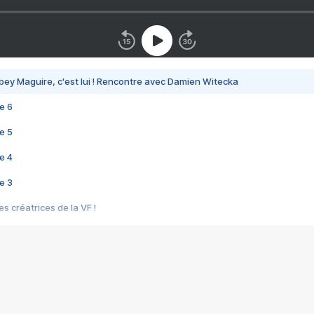
bey Maguire, c'est lui ! Rencontre avec Damien Witecka
e 6
e 5
e 4
e 3
s créatrices de la VF !
e 2
e 1
e Mektoub My Love arrive enfin ! Rencontre avec Shaïn Boumedine et Sal
i : après Toni en famille