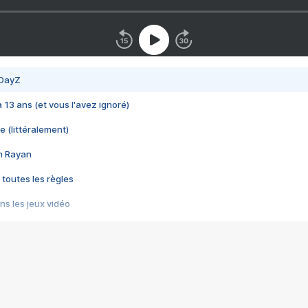
 DayZ
 a 13 ans (et vous l'avez ignoré)
e (littéralement)
im Rayan
 toutes les règles
s les jeux vidéo
us choquant de Rockstar ? - Le scandale BULLY
e plus moche de Steam
du RÊVE tourne au CAUCHEMAR
pendant 8 heures