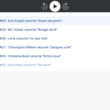
#30 : Eve Angeli raconte "Avant de partir"
#29 : MC Solaar raconte "Bouge de là"
28 : Lorie raconte "Je vais vite"
#27 : Christophe Willem raconte "Jacques a dit"
#26 : Chimène Badi raconte "Entre nous"
#25 : Indochine raconte "3e sexe"
#24 : Zaho raconte "C'est chelou"
#23 : Patrick Bruel raconte "Au café des délices"
#22 : Kyo raconte "Le chemin"
#21 : Nolwenn Leroy raconte "Cassé"
#20 : Patrick Hernandez raconte "Born to be alive"