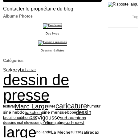
Contacter le propriétaire du blog
Albums Photos
Ta
Des livres
Dessins réalistes
Catégories
Sarkozy
La Lauze
dessin de
presse
caricature
Marc Large
festival
livre
humour
dessin
siné hebdo
siné mensuel
bakchich
copé
Vigousse
édition
sud ouest
dax
brouillon
DSK
sud-ouest
Zélium
dessins mal élevés
ump
satire
large
La Mèche
satiradax
hollande
suisse