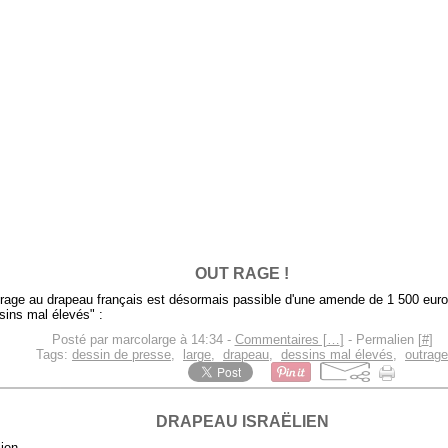
OUT RAGE !
trage au drapeau français est désormais passible d'une amende de 1 500 euros
sins mal élevés" :
Posté par marcolarge à 14:34 -
Commentaires [
…
]
- Permalien [
#
]
Tags:
dessin de presse
,
large
,
drapeau
,
dessins mal élevés
,
outrage
DRAPEAU ISRAËLIEN