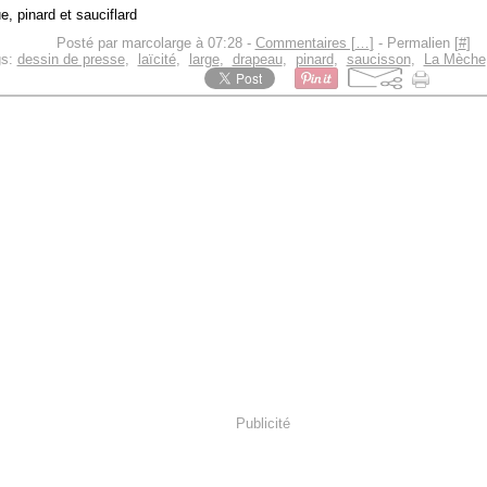
Posté par marcolarge à 07:28 -
Commentaires [
…
]
- Permalien [
#
]
gs:
dessin de presse
,
laïcité
,
large
,
drapeau
,
pinard
,
saucisson
,
La Mèche
Publicité