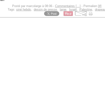
Posté par marcolarge à 08:06 -
Commentaires [
…
]
- Permalien [
#
]
Tags:
siné hebdo
,
dessin de presse
,
large
,
Israël
,
Palestine
,
drapea