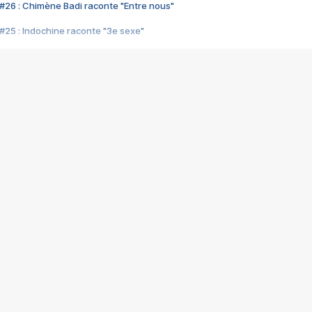
#26 : Chimène Badi raconte "Entre nous"
#25 : Indochine raconte "3e sexe"
#24 : Zaho raconte "C'est chelou"
#23 : Patrick Bruel raconte "Au café des délices"
#22 : Kyo raconte "Le chemin"
#21 : Nolwenn Leroy raconte "Cassé"
#20 : Patrick Hernandez raconte "Born to be alive"
#19 : Lorie raconte "Près de moi"
#18 : Michael Jones raconte "A nos actes manqués" (avec Jean-Jacque
#17 : Khaled raconte "Aïcha"
#16 : Corneille raconte "Parce qu'on vient de loin"
#15 : Indochine raconte "L'aventurier"
14 : Lorie raconte "Sur un air latino"