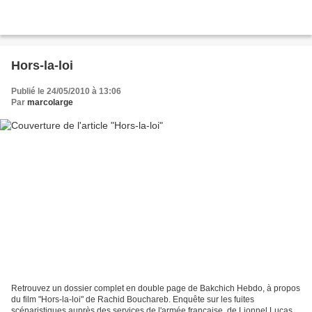
Hors-la-loi
Publié le 24/05/2010 à 13:06
Par
marcolarge
Retrouvez un dossier complet en double page de Bakchich Hebdo, à propos
du film "Hors-la-loi" de Rachid Bouchareb. Enquête sur les fuites
scénaristiques auprès des services de l'armée française, de Lionnel Lucas,