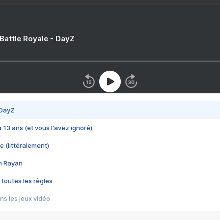
 Battle Royale - DayZ
 DayZ
 a 13 ans (et vous l'avez ignoré)
e (littéralement)
im Rayan
 toutes les règles
s les jeux vidéo
us choquant de Rockstar ? - Le scandale BULLY