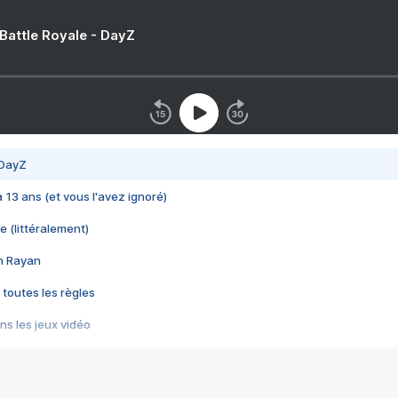
 Battle Royale - DayZ
 DayZ
 a 13 ans (et vous l'avez ignoré)
e (littéralement)
im Rayan
 toutes les règles
s les jeux vidéo
us choquant de Rockstar ? - Le scandale BULLY
e plus moche de Steam