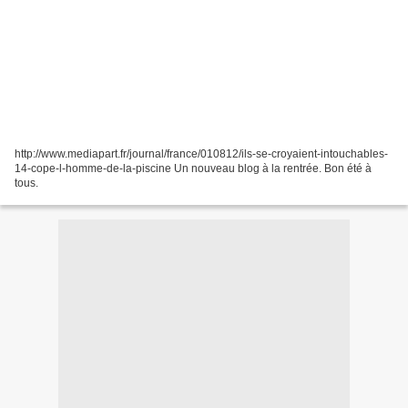
http://www.mediapart.fr/journal/france/010812/ils-se-croyaient-intouchables-
14-cope-l-homme-de-la-piscine Un nouveau blog à la rentrée. Bon été à
tous.