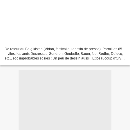
De retour du Belgikistan (Virton, festival du dessin de presse). Parmi les 65
invités, les amis Decressac, Sondron, Goubelle, Bauer, ïoo, Rodho, Delucq,
etc... et d'improbables sosies : Un peu de dessin aussi : Et beaucoup d'Orval
: A bientôt... pour...