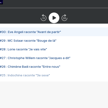
#30 : Eve Angeli raconte "Avant de partir"
#29 : MC Solaar raconte "Bouge de là"
28 : Lorie raconte "Je vais vite"
#27 : Christophe Willem raconte "Jacques a dit"
#26 : Chimène Badi raconte "Entre nous"
#25 : Indochine raconte "3e sexe"
#24 : Zaho raconte "C'est chelou"
#23 : Patrick Bruel raconte "Au café des délices"
#22 : Kyo raconte "Le chemin"