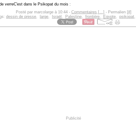
C'est dans le Psikopat du mois :
Posté par marcolarge à 10:44 -
Commentaires [
…
]
- Permalien [
#
]
gs:
dessin de presse
,
large
,
Israël
,
Palestine
,
frontière
,
Egypte
,
psikopat
Publicité