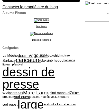
Contacter le propriétaire du blog
Albums Photos
Ta
Des livres
Dessins réalistes
Catégories
Vigousse
dessin
La Mèche
bakchich
suisse
caricature
Sarkozy
siné hebdo
dax
hollande
livre
ump
festival
dessin de
presse
Marc Large
siné mensuel
satiradax
Zélium
copé
sud-ouest
brouillon
dessins mal élevés
DSK
satire
large
sud ouest
édition
La Lauze
humour