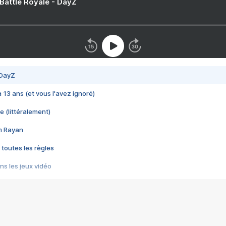
 Battle Royale - DayZ
 DayZ
 a 13 ans (et vous l'avez ignoré)
e (littéralement)
im Rayan
 toutes les règles
s les jeux vidéo
us choquant de Rockstar ? - Le scandale BULLY
e plus moche de Steam
du RÊVE tourne au CAUCHEMAR