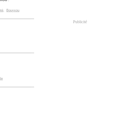
eté
,
Bouyxou
Publicité
ale