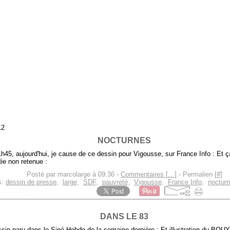
12
NOCTURNES
h45, aujourd'hui, je cause de ce dessin pour Vigousse, sur France Info : Et ça,
ée non retenue :
Posté par marcolarge à 09:36 -
Commentaires [
…
]
- Permalien [
#
]
s:
dessin de presse
,
large
,
SDF
,
pauvreté
,
Vigousse
,
France Info
,
nocturn
DANS LE 83
sin paru dans le Siné Hebdo de la semaine dernière : Et illustration du BOU