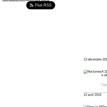
Flux RSS
13 décembre 20
A 11
e id
Tag
13 avril 2010
Des