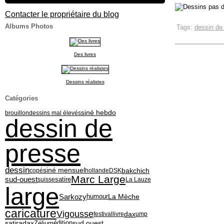
Contacter le propriétaire du blog
Albums Photos
Tags:
dessin de
Des livres
Dessins réalistes
Catégories
siné hebdo
brouillon
dessins mal élevés
dessin de
presse
dessin
siné mensuel
bakchich
copé
hollande
DSK
Marc Large
sud-ouest
suisse
satire
La Lauze
large
Sarkozy
La Mèche
humour
caricature
Vigousse
dax
festival
livre
ump
satiradax
édition
sud ouest
Zélium