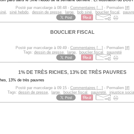
Posté par marcolarge à 08:48 -
Commentaires [
…
]
- Permalien [
#
]
siné
,
siné hebdo
,
dessin de presse
,
large
,
bob siné
,
bouclier fiscal
,
pauvr
BOUCLIER FISCAL
Posté par marcolarge à 09:49 -
Commentaires [
…
]
- Permalien [
#
]
Tags:
dessin de presse
,
large
,
bouclier fiscal
,
pauvreté
1% DE TRÈS RICHES, 13% DE TRÈS PAUVRES
Posté par marcolarge à 09:15 -
Commentaires [
…
]
- Permalien [
#
]
Tags:
dessin de presse
,
large
,
bouclier fiscal
,
pauvreté
,
injustice soci