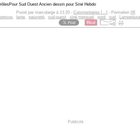
Pour Sud Ouest Ancien dessin pour Siné Hebdo
Posté par marcolarge à 13:20 -
Commentaires [
…
]
- Permalien [
#
]
 presse
,
large
,
pauvreté
,
sud-ouest
,
siné mensuel
,
nord
,
sud
,
Lampedus
Publicité