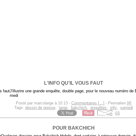
L'INFO QU'IL VOUS FAUT
J'illustre une grande enquête, double page, pour le nouveau numéro de 
medi
Posté par marcolarge à 10:13 -
Commentaires [
…
]
- Permalien [
#
]
Tags:
dessin de presse
,
large
,
bakchich
,
enquêtes
,
info
,
samedi
POUR BAKCHICH
Quelques dessins pour Bakchich Hebdo, dont certains à retrouver demain, 