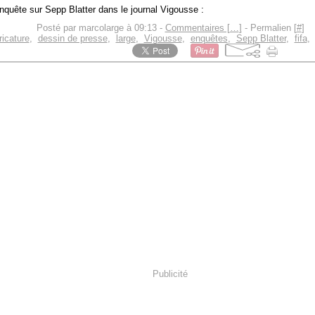
nquête sur Sepp Blatter dans le journal Vigousse :
Posté par marcolarge à 09:13 -
Commentaires [
…
]
- Permalien [
#
]
ricature
,
dessin de presse
,
large
,
Vigousse
,
enquêtes
,
Sepp Blatter
,
fifa
Publicité