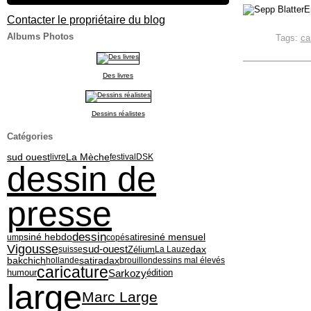
E
Contacter le propriétaire du blog
Albums Photos
Tags:
ca
Des livres
Dessins réalistes
Catégories
sud ouest
La Mèche
livre
festival
DSK
dessin de
presse
dessin
siné hebdo
siné mensuel
ump
copé
satire
Vigousse
sud-ouest
dax
Zélium
suisse
La Lauze
bakchich
satiradax
hollande
brouillon
dessins mal élevés
caricature
Sarkozy
édition
humour
large
Marc Large