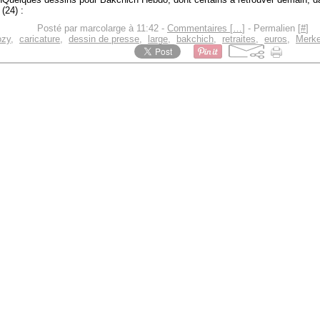
(24) :
Posté par marcolarge à 11:42 -
Commentaires [
…
]
- Permalien [
#
]
ozy
,
caricature
,
dessin de presse
,
large
,
bakchich
,
retraites
,
euros
,
Merke