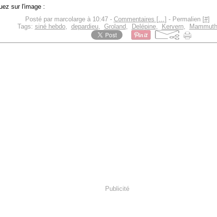
uez sur l'image :
Posté par marcolarge à 10:47 -
Commentaires [
…
]
- Permalien [
#
]
Tags:
siné hebdo
,
depardieu
,
Groland
,
Delépine
,
Kervern
,
Mammut
Publicité