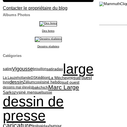
Cliq
Contacter le propriétaire du blog
Albums Photos
Des livres
Dessins réalistes
Catégories
large
Vigousse
satiradax
satire
brouillon
édition
La Mèche
sud-ouest
La Lauze
hollande
DSK
ump
dessin
siné hebdo
sud ouest
Zélium
livre
copé
Marc Large
bakchich
dessins mal élevés
Sarkozy
siné mensuel
suisse
dessin de
presse
caricature
dax
festival
humour