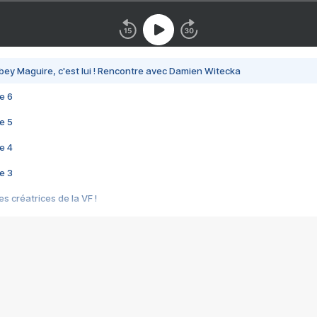
bey Maguire, c'est lui ! Rencontre avec Damien Witecka
e 6
e 5
e 4
e 3
s créatrices de la VF !
e 2
e 1
e Mektoub My Love arrive enfin ! Rencontre avec Shaïn Boumedine et Sal
i : après Toni en famille