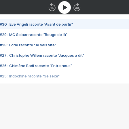
#30 : Eve Angeli raconte "Avant de partir"
#29 : MC Solaar raconte "Bouge de là"
28 : Lorie raconte "Je vais vite"
#27 : Christophe Willem raconte "Jacques a dit"
#26 : Chimène Badi raconte "Entre nous"
#25 : Indochine raconte "3e sexe"
#24 : Zaho raconte "C'est chelou"
#23 : Patrick Bruel raconte "Au café des délices"
#22 : Kyo raconte "Le chemin"
#21 : Nolwenn Leroy raconte "Cassé"
#20 : Patrick Hernandez raconte "Born to be alive"