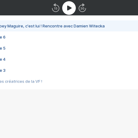
bey Maguire, c'est lui ! Rencontre avec Damien Witecka
e 6
e 5
e 4
e 3
s créatrices de la VF !
e 2
e 1
e Mektoub My Love arrive enfin ! Rencontre avec Shaïn Boumedine et Sal
i : après Toni en famille
elle réalise le bouleversant Dites lui que je l'aime