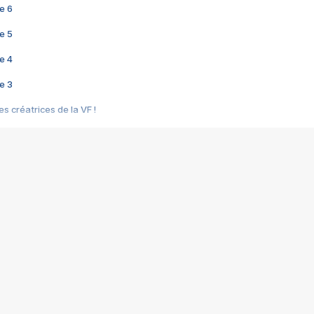
e 6
e 5
e 4
e 3
s créatrices de la VF !
e 2
e 1
e Mektoub My Love arrive enfin ! Rencontre avec Shaïn Boumedine et Sal
i : après Toni en famille
elle réalise le bouleversant Dites lui que je l'aime
ais ! Rencontre autour de Vie privée de Rebecca Zlotowski
 de Marguerite, Grave... Rencontre avec Ella Rumpf
 Les Rêveurs, un film intime sur la santé mentale