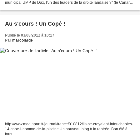
municipal UMP de Dax, l'un des leaders de la droite landaise ?" (le Canard
Enchaîné du 08/08/12)
Au s'cours ! Un Copé !
Publié le 03/08/2012 à 10:17
Par
marcolarge
http://www.mediapart.fr/journal/france/010812/ils-se-croyaient-intouchables-
14-cope-l-homme-de-la-piscine Un nouveau blog à la rentrée. Bon été à
tous.