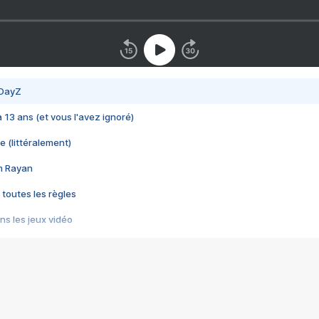
 DayZ
 a 13 ans (et vous l'avez ignoré)
e (littéralement)
im Rayan
 toutes les règles
s les jeux vidéo
us choquant de Rockstar ? - Le scandale BULLY
e plus moche de Steam
du RÊVE tourne au CAUCHEMAR