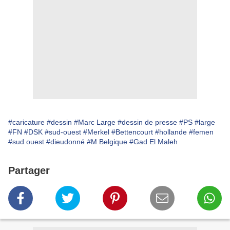
#caricature
#dessin
#Marc Large
#dessin de presse
#PS
#large
#FN
#DSK
#sud-ouest
#Merkel
#Bettencourt
#hollande
#femen
#sud ouest
#dieudonné
#M Belgique
#Gad El Maleh
Partager