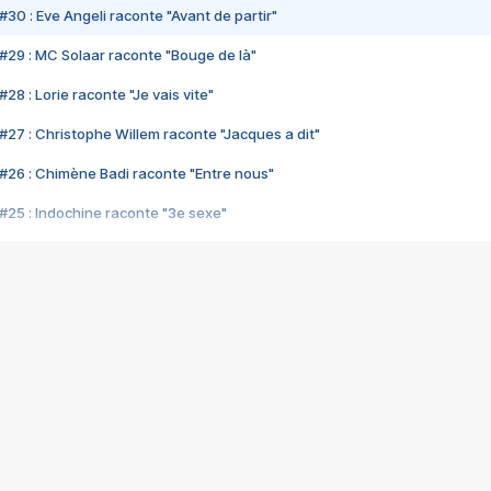
#30 : Eve Angeli raconte "Avant de partir"
#29 : MC Solaar raconte "Bouge de là"
28 : Lorie raconte "Je vais vite"
#27 : Christophe Willem raconte "Jacques a dit"
#26 : Chimène Badi raconte "Entre nous"
#25 : Indochine raconte "3e sexe"
#24 : Zaho raconte "C'est chelou"
#23 : Patrick Bruel raconte "Au café des délices"
#22 : Kyo raconte "Le chemin"
#21 : Nolwenn Leroy raconte "Cassé"
#20 : Patrick Hernandez raconte "Born to be alive"
#19 : Lorie raconte "Près de moi"
#18 : Michael Jones raconte "A nos actes manqués" (avec Jean-Jacque