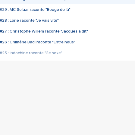
#29 : MC Solaar raconte "Bouge de là"
28 : Lorie raconte "Je vais vite"
#27 : Christophe Willem raconte "Jacques a dit"
#26 : Chimène Badi raconte "Entre nous"
#25 : Indochine raconte "3e sexe"
#24 : Zaho raconte "C'est chelou"
#23 : Patrick Bruel raconte "Au café des délices"
#22 : Kyo raconte "Le chemin"
#21 : Nolwenn Leroy raconte "Cassé"
#20 : Patrick Hernandez raconte "Born to be alive"
#19 : Lorie raconte "Près de moi"
#18 : Michael Jones raconte "A nos actes manqués" (avec Jean-Jacque