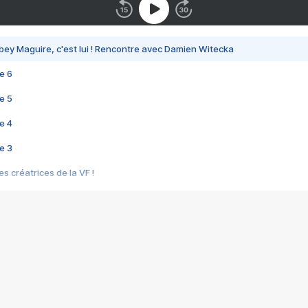
bey Maguire, c'est lui ! Rencontre avec Damien Witecka
e 6
e 5
e 4
e 3
s créatrices de la VF !
e 2
e 1
e Mektoub My Love arrive enfin ! Rencontre avec Shaïn Boumedine et Sal
i : après Toni en famille
elle réalise le bouleversant Dites lui que je l'aime