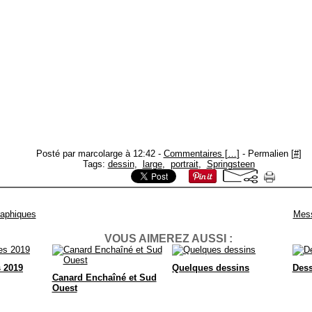
Posté par marcolarge à 12:42 -
Commentaires [
…
]
- Permalien [
#
]
Tags:
dessin
,
large
,
portrait
,
Springsteen
aphiques
Mess
VOUS AIMEREZ AUSSI :
s 2019
Quelques dessins
Dess
Canard Enchaîné et Sud
Ouest