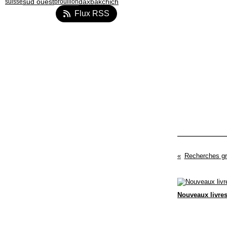
sud ouest
dax
bakchich
suisse
brouillon
Flux RSS
Recherches gr
Nouveaux livre