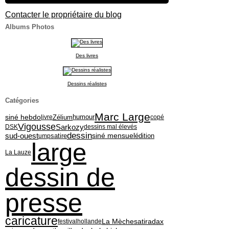
Contacter le propriétaire du blog
Albums Photos
Des livres
Dessins réalistes
Catégories
Marc Large
siné hebdo
Zélium
livre
humour
copé
Vigousse
Sarkozy
DSK
dessins mal élevés
dessin
siné mensuel
sud-ouest
édition
ump
satire
large
La Lauze
dessin de
presse
caricature
La Mèche
satiradax
festival
hollande