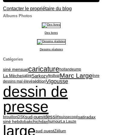
Contacter le propriétaire du blog
Albums Photos
Des livres
Dessins réalistes
Catégories
caricature
siné mensuel
hollande
ump
Marc Large
Sarkozy
La Mèche
satire
festival
livre
Vigousse
édition
dessins mal élevés
dessin de
presse
dessin
sud-ouest
satiradax
brouillon
DSK
suisse
copé
siné hebdo
bakchich
dax
humour
La Lauze
large
sud ouest
Zélium