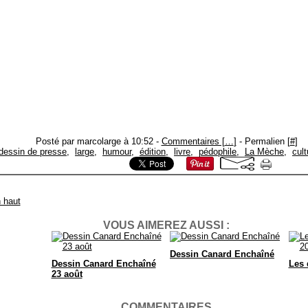
Posté par marcolarge à 10:52 -
Commentaires [
…
]
- Permalien [
#
]
dessin de presse
,
large
,
humour
,
édition
,
livre
,
pédophile
,
La Mèche
,
cult
 haut
VOUS AIMEREZ AUSSI :
Dessin Canard Enchaîné
Dessin Canard Enchaîné
Les 
23 août
COMMENTAIRES