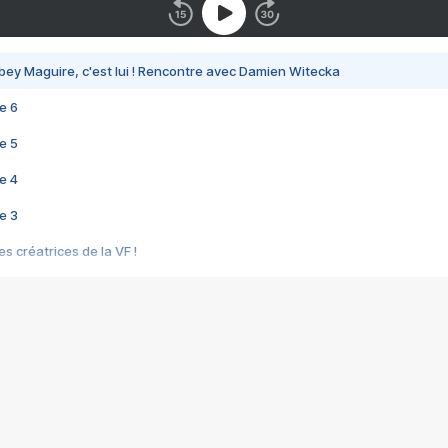
bey Maguire, c'est lui ! Rencontre avec Damien Witecka
e 6
e 5
e 4
e 3
s créatrices de la VF !
e 2
e 1
e Mektoub My Love arrive enfin ! Rencontre avec Shaïn Boumedine et Sal
i : après Toni en famille
elle réalise le bouleversant Dites lui que je l'aime