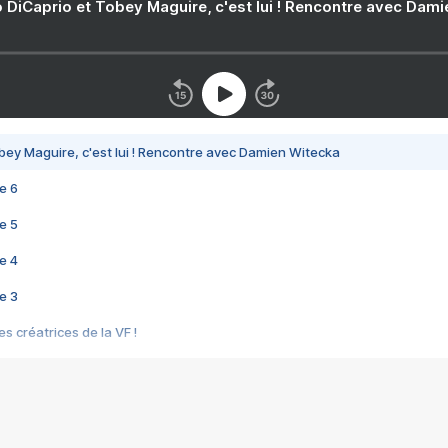
 DiCaprio et Tobey Maguire, c'est lui ! Rencontre avec Dam
bey Maguire, c'est lui ! Rencontre avec Damien Witecka
e 6
e 5
e 4
e 3
s créatrices de la VF !
e 2
e 1
e Mektoub My Love arrive enfin ! Rencontre avec Shaïn Boumedine et Sal