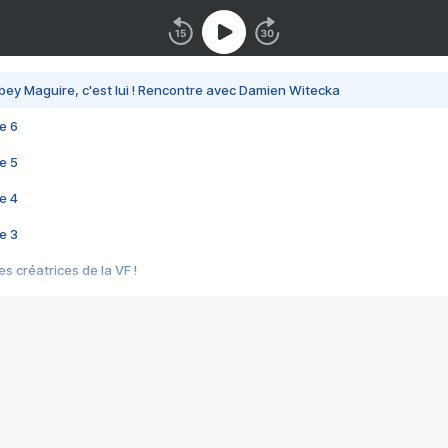
bey Maguire, c'est lui ! Rencontre avec Damien Witecka
e 6
e 5
e 4
e 3
s créatrices de la VF !
e 2
e 1
e Mektoub My Love arrive enfin ! Rencontre avec Shaïn Boumedine et Sal
i : après Toni en famille